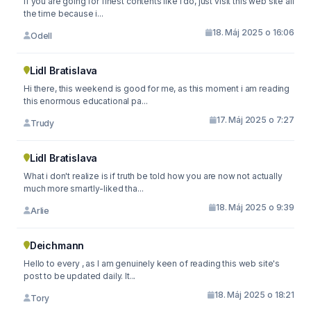
If you are going for finest contents like I do, just visit this web site all
the time because i...
18. Máj 2025 o 16:06
Odell
Lidl Bratislava
Hi there, this weekend is good for me, as this moment i am reading
this enormous educational pa...
17. Máj 2025 o 7:27
Trudy
Lidl Bratislava
What i don't realize is if truth be told how you are now not actually
much more smartly-liked tha...
18. Máj 2025 o 9:39
Arlie
Deichmann
Hello to every , as I am genuinely keen of reading this web site's
post to be updated daily. It...
18. Máj 2025 o 18:21
Tory