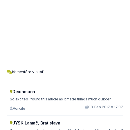
Komentáre v okolí
Deichmann
So excited I found this article as it made things much quikcer!
08. Feb 2017 o 17:07
Voncile
JYSK Lamač, Bratislava