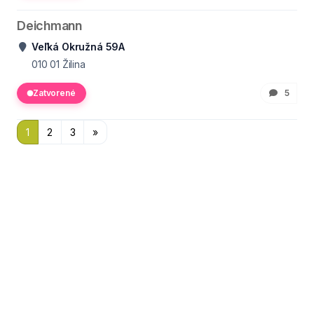
Deichmann
Veľká Okružná 59A
010 01
Žilina
Zatvorené
5
1
2
3
»