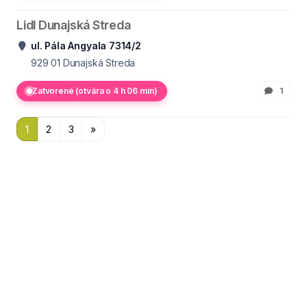
Lidl Dunajská Streda
ul. Pála Angyala 7314/2
929 01
Dunajská Streda
Zatvorené (otvára o 4 h 06 min)
1
1
2
3
»