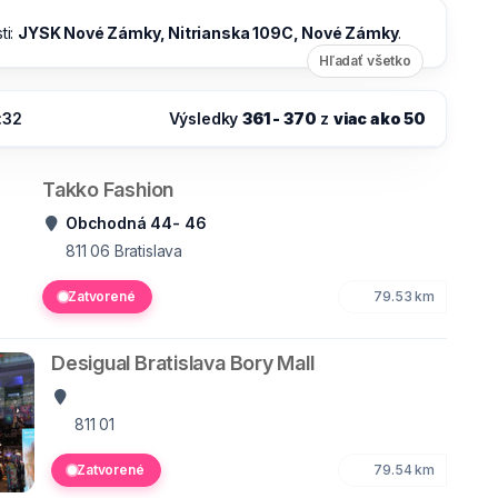
ti:
JYSK Nové Zámky, Nitrianska 109C, Nové Zámky
.
Hľadať všetko
:32
Výsledky
361 - 370
z
viac ako 50
Takko Fashion
Obchodná 44- 46
811 06
Bratislava
Zatvorené
79.53 km
Desigual Bratislava Bory Mall
811 01
Zatvorené
79.54 km