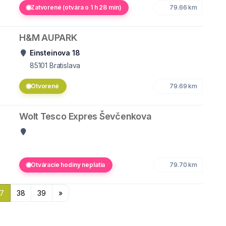
Zatvorené (otvára o 1 h 28 min)
79.66 km
H&M AUPARK
Einsteinova 18
85101
Bratislava
Otvorené
79.69 km
Wolt Tesco Expres Ševčenkova
Otváracie hodiny neplatia
79.70 km
7
38
39
»