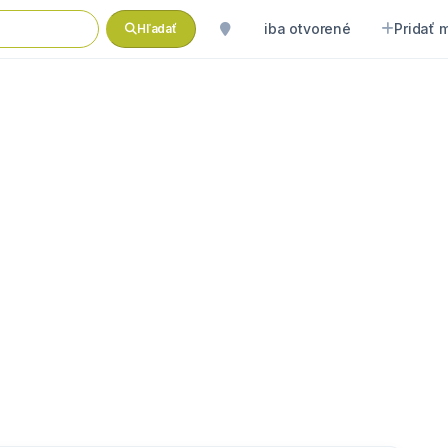
iba otvorené
Pridať 
Hľadať