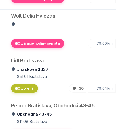
Wolt Delia Hviezda
Otváracie hodiny neplatia
79.60 km
Lidl Bratislava
Jirásková 3637
851 01
Bratislava
Otvorené
30
79.64 km
Pepco Bratislava, Obchodná 43-45
Obchodná 43-45
811 08
Bratislava