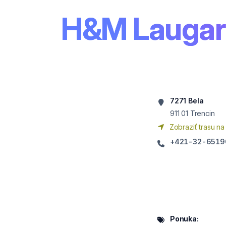
H&M Laugari
7271 Bela
911 01
Trencin
Zobraziť trasu na
+421-32-6519
Ponuka: