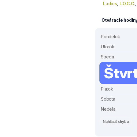
Ladies
,
L.O.G.G.
Otváracie hodin
Pondelok
Utorok
Streda
Štvr
Piatok
Sobota
Nedeľa
Nahlásiť chybu