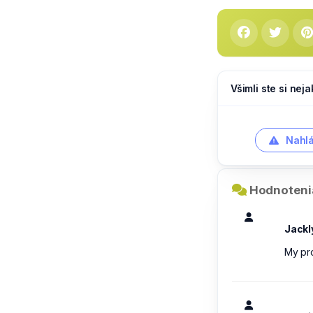
Všimli ste si nej
Nahlá
Hodnotenia
Jackl
My pro