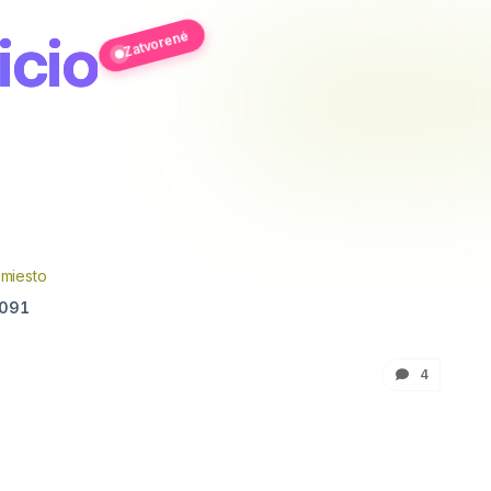
cio
Zatvorené
 miesto
091
4