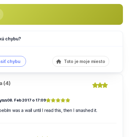
akú chybu?
siť chybu
Toto je moje miesto
 (4)
ynn
08. Feb 2017 o 17:09
eblm was a wall until I read this, then I smashed it.