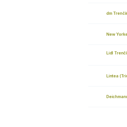
dm Trenčí
New Yorke
Lidl Trenč
Lintea (Tr
Deichman