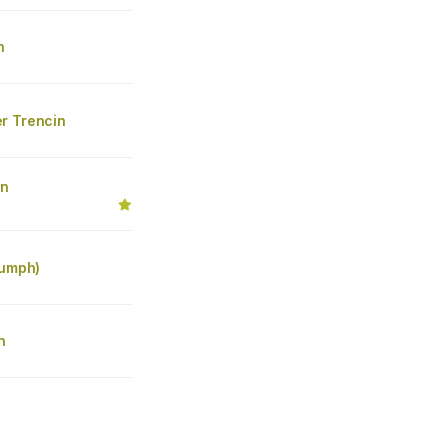
n
r Trencin
ín
iumph)
n