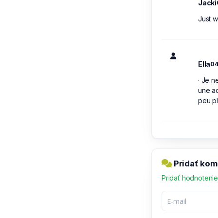
Jacki
Just w
Ella
04
· Je 
une ad
peu pl
Pridať kom
Pridať hodnoteni