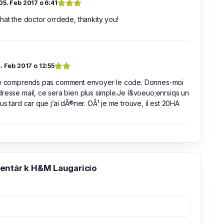
05. Feb 2017 o 6:41
hat the doctor orrdede, thankity you!
. Feb 2017 o 12:55
ne comprends pas comment envoyer le code. Donnes-moi
resse mail, ce sera bien plus simple.Je l&voeuo;enrsiqs un
us tard car que j’ai dÃ®ner. OÃ¹ je me trouve, il est 20HA
entár k H&M Laugaricio
e