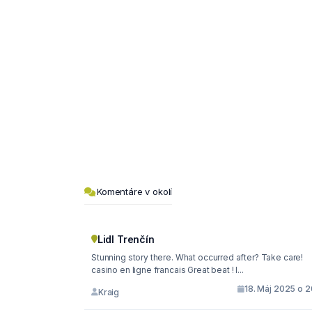
Komentáre v okolí
Lidl Trenčín
Stunning story there. What occurred after? Take care!
casino en ligne francais Great beat ! I...
18. Máj 2025 o 2
Kraig