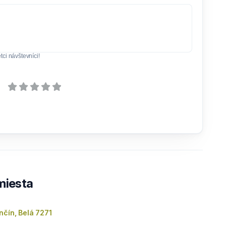
ci návštevníci!
 miesta
nčín, Belá 7271