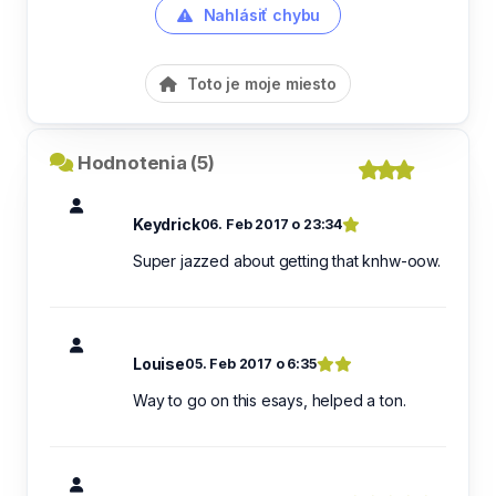
Nahlásiť chybu
Toto je moje miesto
Hodnotenia (5)
Keydrick
06. Feb 2017 o 23:34
Super jazzed about getting that knhw-oow.
Louise
05. Feb 2017 o 6:35
Way to go on this esays, helped a ton.