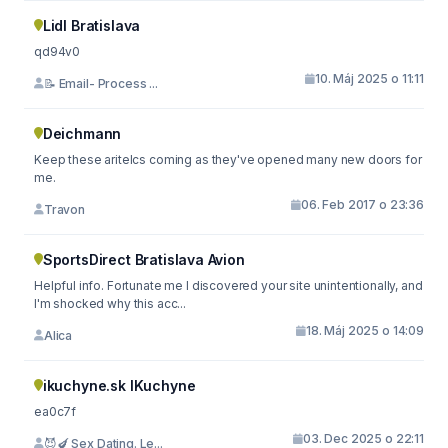
Lidl Bratislava
qd94v0
10. Máj 2025 o 11:11
📝 Email- Process ...
Deichmann
Keep these aritelcs coming as they've opened many new doors for
me.
06. Feb 2017 o 23:36
Travon
SportsDirect Bratislava Avion
Helpful info. Fortunate me I discovered your site unintentionally, and
I'm shocked why this acc...
18. Máj 2025 o 14:09
Alica
ikuchyne.sk IKuchyne
ea0c7f
03. Dec 2025 o 22:11
😈🍆 Sex Dating. Le...