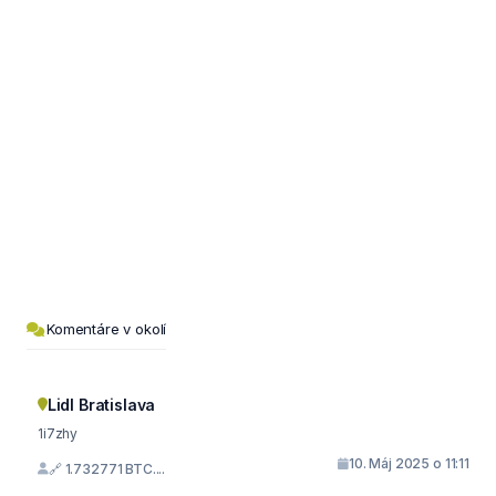
Komentáre v okolí
Lidl Bratislava
1i7zhy
10. Máj 2025 o 11:11
🔗 1.732771 BTC....