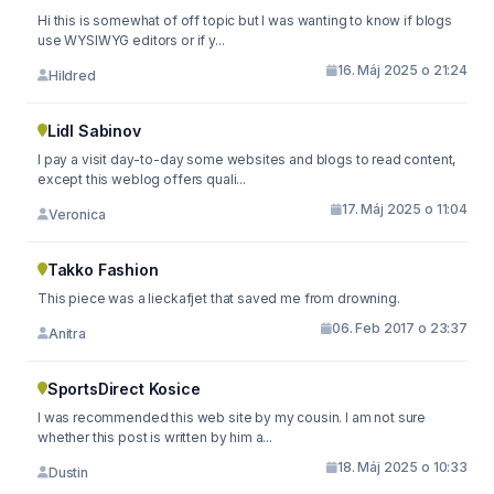
Hi this is somewhat of off topic but I was wanting to know if blogs
use WYSIWYG editors or if y...
16. Máj 2025 o 21:24
Hildred
Lidl Sabinov
I pay a visit day-to-day some websites and blogs to read content,
except this weblog offers quali...
17. Máj 2025 o 11:04
Veronica
Takko Fashion
This piece was a lieckafjet that saved me from drowning.
06. Feb 2017 o 23:37
Anitra
SportsDirect Kosice
I was recommended this web site by my cousin. I am not sure
whether this post is written by him a...
18. Máj 2025 o 10:33
Dustin