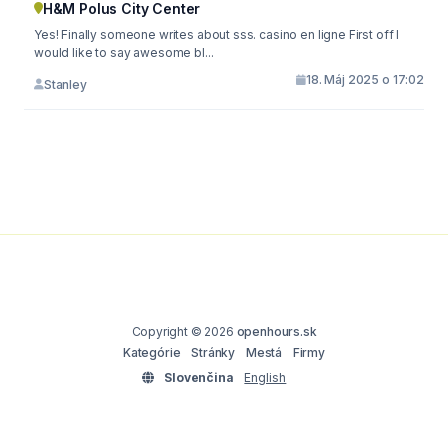
H&M Polus City Center
Yes! Finally someone writes about sss. casino en ligne First off I
would like to say awesome bl...
18. Máj 2025 o 17:02
Stanley
Copyright © 2026
openhours.sk
Kategórie
Stránky
Mestá
Firmy
Slovenčina
English