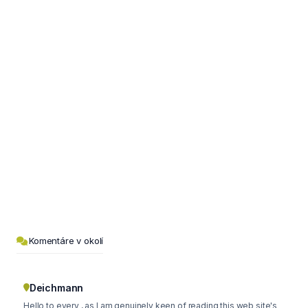
Komentáre v okolí
Deichmann
Hello to every , as I am genuinely keen of reading this web site's