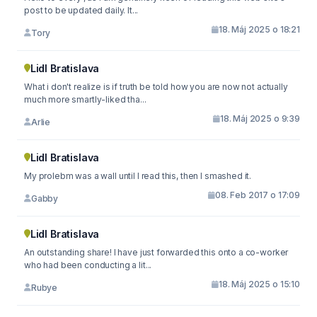
post to be updated daily. It...
18. Máj 2025 o 18:21
Tory
Lidl Bratislava
What i don't realize is if truth be told how you are now not actually
much more smartly-liked tha...
18. Máj 2025 o 9:39
Arlie
Lidl Bratislava
My prolebm was a wall until I read this, then I smashed it.
08. Feb 2017 o 17:09
Gabby
Lidl Bratislava
An outstanding share! I have just forwarded this onto a co-worker
who had been conducting a lit...
18. Máj 2025 o 15:10
Rubye