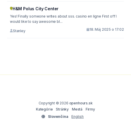
H&M Polus City Center
Yes! Finally someone writes about sss. casino en ligne First off I
would like to say awesome bl...
18. Máj 2025 o 17:02
Stanley
Copyright © 2026
openhours.sk
Kategórie
Stránky
Mestá
Firmy
Slovenčina
English