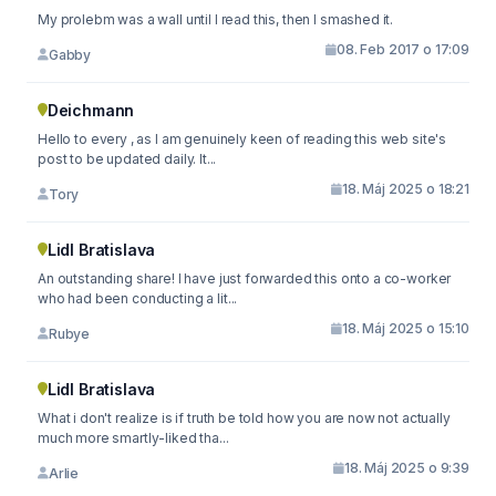
My prolebm was a wall until I read this, then I smashed it.
08. Feb 2017 o 17:09
Gabby
Deichmann
Hello to every , as I am genuinely keen of reading this web site's
post to be updated daily. It...
18. Máj 2025 o 18:21
Tory
Lidl Bratislava
An outstanding share! I have just forwarded this onto a co-worker
who had been conducting a lit...
18. Máj 2025 o 15:10
Rubye
Lidl Bratislava
What i don't realize is if truth be told how you are now not actually
much more smartly-liked tha...
18. Máj 2025 o 9:39
Arlie