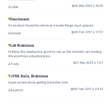
18. Máj 2025 o 16:06
Odell
Deichmann
So excited I found this article as it made things much quikcer!
08. Feb 2017 o 17:07
Voncile
Lidl Bratislava
Hi there, this weekend is good for me, as this moment i am reading
this enormous educational pa...
17. Máj 2025 o 7:27
Trudy
JYSK Rača, Bratislava
Super jazzed about getting that knhw-oow.
06. Feb 2017 o 23:34
Keydrick