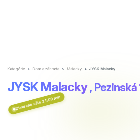
Kategórie
Dom a záhrada
Malacky
JYSK Malacky
JYSK Malacky
, Pezinská
Otvorené ešte 2 h 09 min