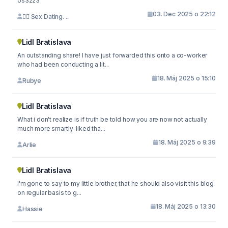
os3223
03. Dec 2025 o 22:12
🙇‍♀️ Sex Dating. ...
Lidl Bratislava
An outstanding share! I have just forwarded this onto a co-worker
who had been conducting a lit...
18. Máj 2025 o 15:10
Rubye
Lidl Bratislava
What i don't realize is if truth be told how you are now not actually
much more smartly-liked tha...
18. Máj 2025 o 9:39
Arlie
Lidl Bratislava
I'm gone to say to my little brother, that he should also visit this blog
on regular basis to g...
18. Máj 2025 o 13:30
Hassie