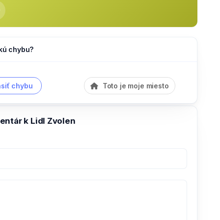
akú chybu?
siť chybu
Toto je moje miesto
ntár k Lidl Zvolen
e