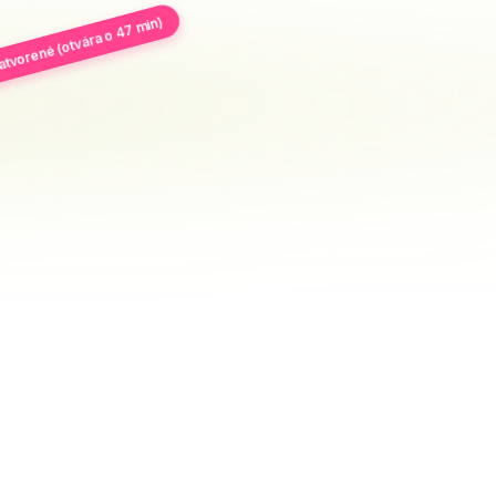
atvorené (otvára o 47 min)