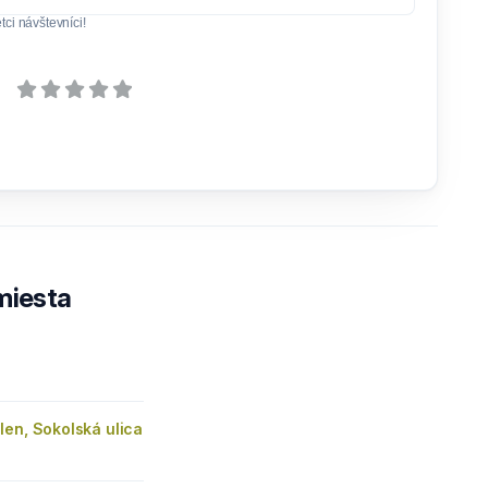
ci návštevníci!
 miesta
en, Sokolská ulica