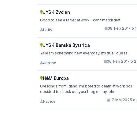
JYSK Zvolen
Good to see a tanlet at work. I can't match that.
08. Feb 2017 o 1
Lefty
JYSK Banská Bystrica
Ya learn sohetming new everyday. It's true I guess!
06. Feb 2017 o 2
Jeanne
H&M Europa
Greetings from Idaho! I'm bored to death at work so I
decided to check out your blog on my ipho...
17. Máj 2025 o
Patrice