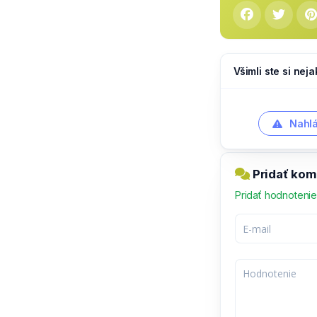
Všimli ste si nej
Nahlá
Pridať kome
Pridať hodnoteni