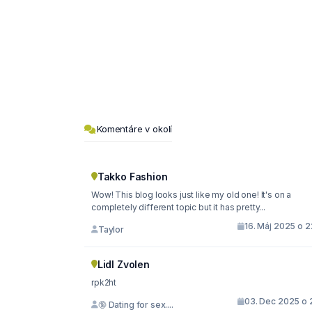
Komentáre v okolí
Takko Fashion
Wow! This blog looks just like my old one! It's on a
completely different topic but it has pretty...
16. Máj 2025 o 2
Taylor
Lidl Zvolen
rpk2ht
03. Dec 2025 o 2
🔞 Dating for sex....