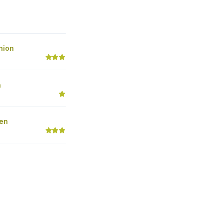
hion
n
en