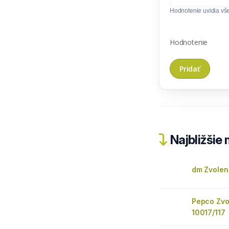
Hodnotenie uvidia všet
Hodnotenie
Najbližšie
dm Zvolen
Pepco Zvol
10017/117