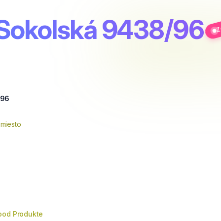
Z
 Sokolská 9438/96
/96
 miesto
ood Produkte