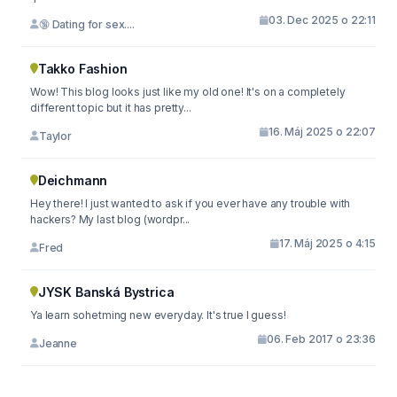
03. Dec 2025 o 22:11
🔞 Dating for sex....
Takko Fashion
Wow! This blog looks just like my old one! It's on a completely
different topic but it has pretty...
16. Máj 2025 o 22:07
Taylor
Deichmann
Hey there! I just wanted to ask if you ever have any trouble with
hackers? My last blog (wordpr...
17. Máj 2025 o 4:15
Fred
JYSK Banská Bystrica
Ya learn sohetming new everyday. It's true I guess!
06. Feb 2017 o 23:36
Jeanne