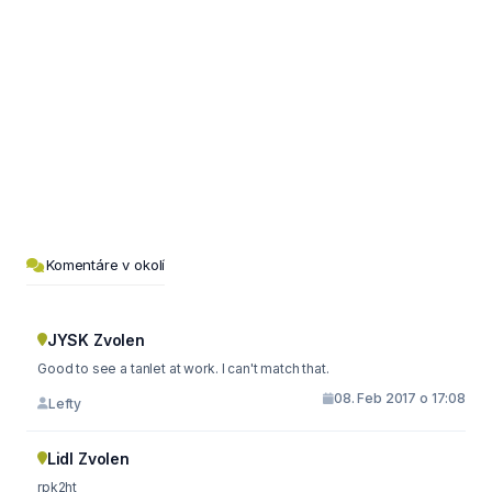
Komentáre v okolí
JYSK Zvolen
Good to see a tanlet at work. I can't match that.
08. Feb 2017 o 17:08
Lefty
Lidl Zvolen
rpk2ht