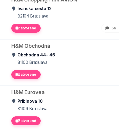
Ivanska cesta 12
82104
Bratislava
Zatvorené
56
H&M Obchodná
Obchodná 44- 46
81100
Bratislava
Zatvorené
H&M Eurovea
Pribinova 10
81109
Bratislava
Zatvorené