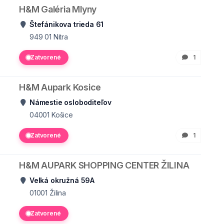
H&M Galéria Mlyny
Štefánikova trieda 61
949 01
Nitra
Zatvorené
1
H&M Aupark Kosice
Námestie osloboditeľov
04001
Košice
Zatvorené
1
H&M AUPARK SHOPPING CENTER ŽILINA
Velká okružná 59A
01001
Žilina
Zatvorené