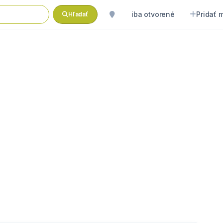
iba otvorené
Pridať 
Hľadať