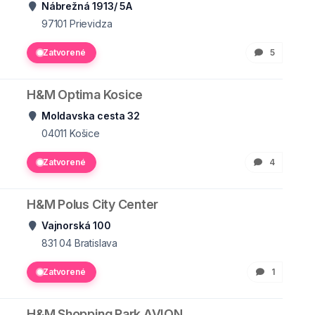
Nábrežná 1913/ 5A
97101
Prievidza
Zatvorené
5
H&M Optima Kosice
Moldavska cesta 32
04011
Košice
Zatvorené
4
H&M Polus City Center
Vajnorská 100
831 04
Bratislava
Zatvorené
1
H&M Shopping Park AVION