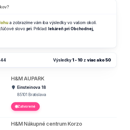
dkov?
lohu
a zobrazíme vám iba výsledky vo vašom okolí.
 kľúčové slovo
pri
. Príklad:
lekáreň pri Obchodnej,
:44
Výsledky
1 - 10
z
viac ako 50
H&M AUPARK
Einsteinova 18
85101
Bratislava
Zatvorené
H&M Nákupné centrum Korzo