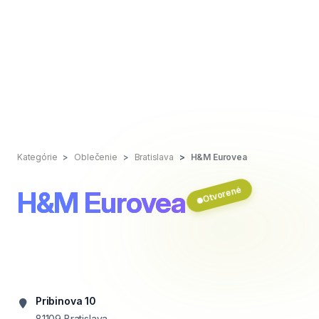
Kategórie
Oblečenie
Bratislava
H&M Eurovea
Otvorené
H&M Eurovea
Pribinova 10
81109
Bratislava