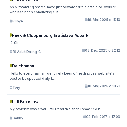
An outstanding share! I have just forwarded this onto a co-worker
who had been conducting a lit...
18. Máj 2025 o 15:10
Rubye
Peek & Cloppenburg Bratislava Aupark
j3jl9b
03. Dec 2025 o 22:12
😈 Adult Dating. G...
Deichmann
Hello to every , as I am genuinely keen of reading this web site's
post to be updated daily. It...
18. Máj 2025 o 18:21
Tory
Lidl Bratislava
My prolebm was a wall until I read this, then I smashed it.
08. Feb 2017 o 17:09
Gabby