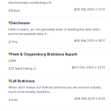
who had been conducting a lit...
18. Máj 2025 o 15:10
Rubye
Deichmann
Hello to every , as I am genuinely keen of reading this web site's
post to be updated daily. It...
18. Máj 2025 o 18:21
Tory
Peek & Cloppenburg Bratislava Aupark
j3jl9b
03. Dec 2025 o 22:12
😈 Adult Dating. G...
Lidl Bratislava
What i don't realize is if truth be told how you are now not actually
much more smartly-liked tha...
18. Máj 2025 o 9:39
Arlie