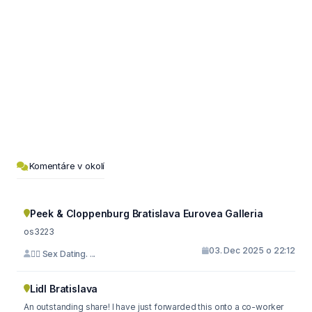
Komentáre v okolí
Peek & Cloppenburg Bratislava Eurovea Galleria
os3223
03. Dec 2025 o 22:12
🙇‍♀️ Sex Dating. ...
Lidl Bratislava
An outstanding share! I have just forwarded this onto a co-worker