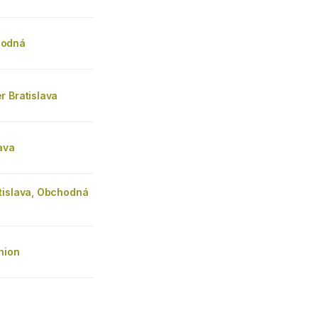
odná
r Bratislava
ava
tislava, Obchodná
hion