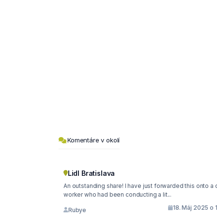
Komentáre v okolí
Lidl Bratislava
An outstanding share! I have just forwarded this onto a co-
worker who had been conducting a lit...
18. Máj 2025 o 
Rubye