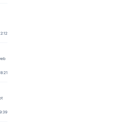
2:12
 web
18:21
ot
 9:39