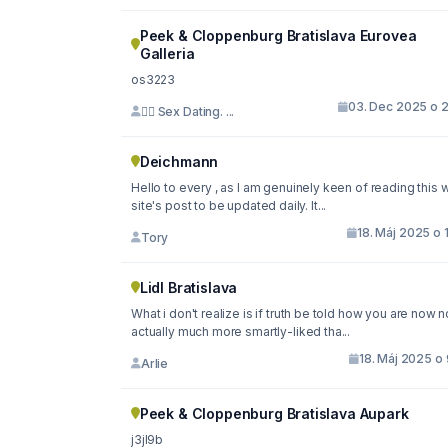
Peek & Cloppenburg Bratislava Eurovea
Galleria
os3223
03. Dec 2025 o 2
🙇‍♀️ Sex Dating. ...
Deichmann
Hello to every , as I am genuinely keen of reading this
site's post to be updated daily. It...
18. Máj 2025 o 
Tory
Lidl Bratislava
What i don't realize is if truth be told how you are now n
actually much more smartly-liked tha...
18. Máj 2025 o
Arlie
Peek & Cloppenburg Bratislava Aupark
j3jl9b