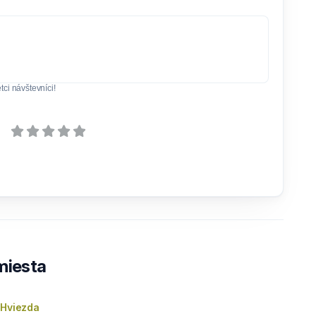
ci návštevníci!
 miesta
 Hviezda