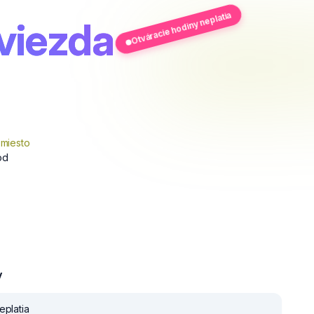
Otváracie hodiny neplatia
viezda
 miesto
od
y
eplatia