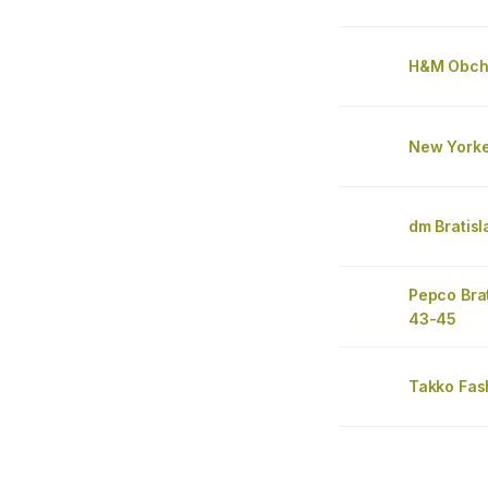
H&M Obch
New Yorke
dm Bratisl
Pepco Bra
43-45
Takko Fas