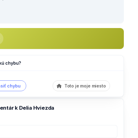
akú chybu?
siť chybu
Toto je moje miesto
entár k Delia Hviezda
e