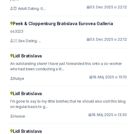
03. Dec 2025 o 22:12
😈 Adult Dating. G...
Peek & Cloppenburg Bratislava Eurovea Galleria
os3223
03. Dec 2025 o 22:12
🙇‍♀️ Sex Dating. ...
Lidl Bratislava
An outstanding share! I have just forwarded this onto a co-worker
who had been conducting a lit...
18. Máj 2025 o 15:10
Rubye
Lidl Bratislava
I'm gone to say to my little brother, that he should also visit this blog
on regular basis to g...
18. Máj 2025 o 13:30
Hassie
Lidl Bratislava