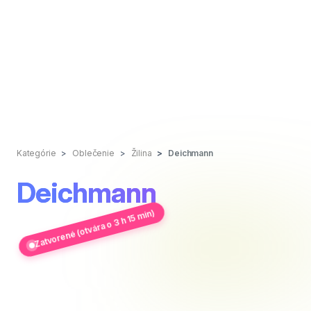
Kategórie
Oblečenie
Žilina
Deichmann
Deichmann
Zatvorené (otvára o 3 h 15 min)