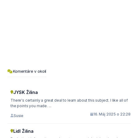
Komentáre v okolí
JYSK Žilina
There's certainly a great deal to learn about this subject. I like all of
the points you made. ...
16. Máj 2025 o 22:28
Susie
Lidl Žilina