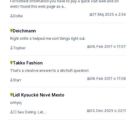
For hottest information you have to pay a quick visit web and on
web I found this web page as a...
17. Máj 2025 o 2:34
Dollie
Deichmann
Right onthi-s helped me sort things right out.
08. Feb 2017 o 17:07
Topher
Takko Fashion
That's a creative answer to a dilcfiuft question
08. Feb 2017 o 17:08
Starr
Lidl Kysucké Nové Mesto
onhyoj
03. Dec 2025 o 22:11
💥 Sex Dating. Let...