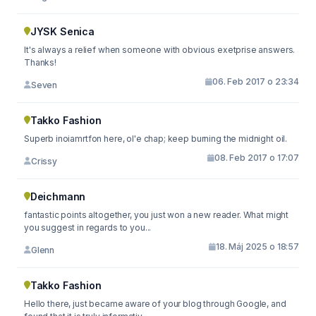
JYSK Senica
It's always a relief when someone with obvious exetprise answers.
Thanks!
06. Feb 2017 o 23:34
Seven
Takko Fashion
Superb inoiamrtfon here, ol'e chap; keep burning the midnight oil.
08. Feb 2017 o 17:07
Crissy
Deichmann
fantastic points altogether, you just won a new reader. What might
you suggest in regards to you...
18. Máj 2025 o 18:57
Glenn
Takko Fashion
Hello there, just became aware of your blog through Google, and