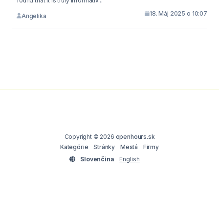
found that it is truly informativ...
18. Máj 2025 o 10:07
Angelika
Copyright © 2026
openhours.sk
Kategórie
Stránky
Mestá
Firmy
Slovenčina
English