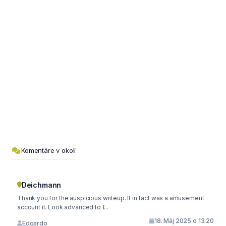
Komentáre v okolí
Deichmann
Thank you for the auspicious writeup. It in fact was a amusement
account it. Look advanced to f...
18. Máj 2025 o 13:20
Edgardo